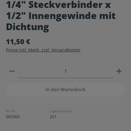
1/4" Steckverbinder x
Durchschnittliche Bewertung von 0 von 5 Sternen
1/2" Innengewinde mit
Dichtung
11,50 €
Preise inkl. MwSt. zzgl. Versandkosten
Produkt Anzahl: Gib den gewünschten Wert ein ode
In den Warenkorb
Art.Nr.:
Lagerbestand:
062065
251