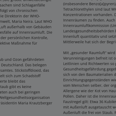
(insbesondere Benzo[a]pyren)
sachen sind Schlaganfälle
Tetrachlorethylen sind laut W
folgt von chronischen
Konzentrationen vorhanden. Di
ie Direktorin der WHO-
Innenräumen zu finden. Auch
Umwelt, Maria Neira. Laut WHO
Innenraumluftkommission (U
e Luft außerhalb von Gebäuden
Landesgesundheitsbehörden b
sfälle auf Innenraumluft. Die
Innenluft quantitativ und setz
der persönlichen Kontrolle,
Mittlerweile hat sich der Begr
ffektive Maßnahme für
Mit „gesunder Raumluft“ wird 
Verunreinigungen befreit ist
staub und Ozon gefährdeten
Leitlinien und Richtwerten so 
 Deutschland. Das belegen
Gesundheitsgefährdung gegeb
mtes. Stickstoffdioxid, das
sich von den Baumaterialien
elt sich zum Schadstoff
Einrichtungsgegenständen wi
erte bleibt das
vom Menschen selber, der org
taub gibt es keine
Allergene wie der Kot von Hau
eten auch bei geringen
Pollen. Daher ist die Innenra
 Weltgesundheitsorganisation
Faustregel gilt: Etwa 36 Kubi
 Präsidentin Maria Krautzberger
mit Außenluft ausgetauscht we
Außenluft die frei von Staub, 