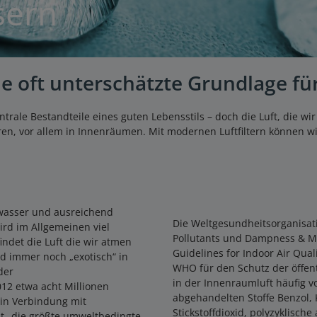
sern
e oft unterschätzte Grundlage fü
le Bestandteile eines guten Lebensstils – doch die Luft, die wir
ren, vor allem in Innenräumen. Mit modernen Luftfiltern können wi
wasser und ausreichend
Die Weltgesundheitsorganisat
rd im Allgemeinen viel
Pollutants und Dampness & M
ndet die Luft die wir atmen
Guidelines for Indoor Air Qualit
nd immer noch „exotisch“ in
WHO für den Schutz der öffen
der
in der Innenraumluft häufig 
12 etwa acht Millionen
abgehandelten Stoffe Benzol,
in Verbindung mit
Stickstoffdioxid, polyzyklisch
ist „die größte umweltbedingte