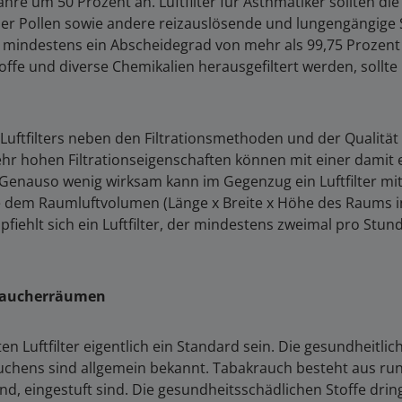
hre um 50 Prozent an. Luftfilter für Asthmatiker sollten di
oder Pollen sowie andere reizauslösende und lungengängige
lter mindestens ein Abscheidegrad von mehr als 99,75 Prozent
ffe und diverse Chemikalien herausgefiltert werden, sollte in
Luftfilters neben den Filtrationsmethoden und der Qualität d
 sehr hohen Filtrationseigenschaften können mit einer dami
 Genauso wenig wirksam kann im Gegenzug ein Luftfilter m
llte dem Raumluftvolumen (Länge x Breite x Höhe des Raums
fiehlt sich ein Luftfilter, der mindestens zweimal pro St
 Raucherräumen
en Luftfilter eigentlich ein Standard sein. Die gesundheitl
chens sind allgemein bekannt. Tabakrauch besteht aus rund
end, eingestuft sind. Die gesundheitsschädlichen Stoffe drin