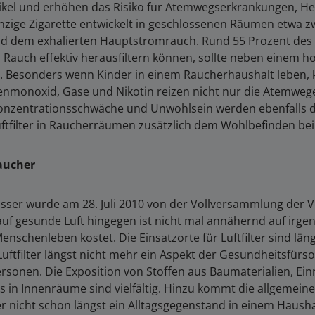
tikel und erhöhen das Risiko für Atemwegserkrankungen, H
nzige Zigarette entwickelt in geschlossenen Räumen etwa zw
 dem exhalierten Hauptstromrauch. Rund 55 Prozent des T
Rauch effektiv herausfiltern können, sollte neben einem ho
in. Besonders wenn Kinder in einem Raucherhaushalt leben, k
nmonoxid, Gase und Nikotin reizen nicht nur die Atemwege
 Konzentrationsschwäche und Unwohlsein werden ebenfalls
uftfilter in Raucherräumen zusätzlich dem Wohlbefinden bei
raucher
ser wurde am 28. Juli 2010 von der Vollversammlung der V
uf gesunde Luft hingegen ist nicht mal annähernd auf irg
enschenleben kostet. Die Einsatzorte für Luftfilter sind l
uftfilter längst nicht mehr ein Aspekt der Gesundheitsfürso
rsonen. Die Exposition von Stoffen aus Baumaterialien, E
 in Innenräume sind vielfältig. Hinzu kommt die allgemein
ter nicht schon längst ein Alltagsgegenstand in einem Hausha