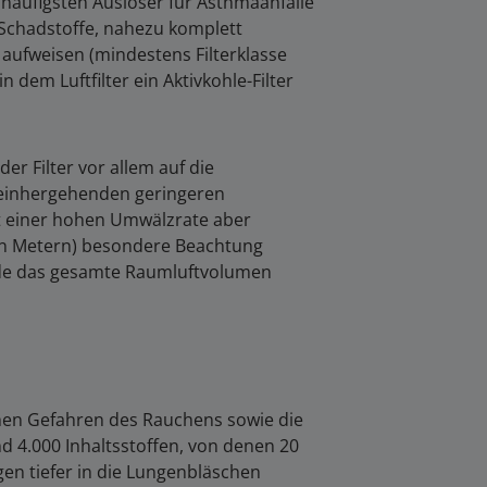
e häufigsten Auslöser für Asthmaanfälle
 Schadstoffe, nahezu komplett
 aufweisen (mindestens Filterklasse
 dem Luftfilter ein Aktivkohle-Filter
er Filter vor allem auf die
t einhergehenden geringeren
it einer hohen Umwälzrate aber
 in Metern) besondere Beachtung
unde das gesamte Raumluftvolumen
ichen Gefahren des Rauchens sowie die
 4.000 Inhaltsstoffen, von denen 20
gen tiefer in die Lungenbläschen