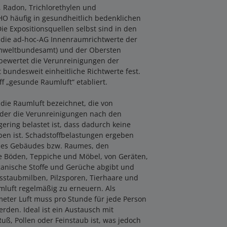
, Radon, Trichlorethylen und
HO häufig in gesundheitlich bedenklichen
e Expositionsquellen selbst sind in den
 die ad-hoc-AG Innenraumrichtwerte der
mweltbundesamt) und der Obersten
ewertet die Verunreinigungen der
t bundesweit einheitliche Richtwerte fest.
iff „gesunde Raumluft“ etabliert.
die Raumluft bezeichnet, die von
 oder die Verunreinigungen nach den
gering belastet ist, dass dadurch keine
en ist. Schadstoffbelastungen ergeben
 des Gebäudes bzw. Raumes, den
e Böden, Teppiche und Möbel, von Geräten,
anische Stoffe und Gerüche abgibt und
sstaubmilben, Pilzsporen, Tierhaare und
umluft regelmäßig zu erneuern. Als
kmeter Luft muss pro Stunde für jede Person
rden. Ideal ist ein Austausch mit
Ruß, Pollen oder Feinstaub ist, was jedoch