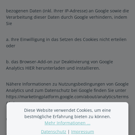
bezogenen Daten (inkl. Ihrer IP-Adresse) an Google sowie die
Verarbeitung dieser Daten durch Google verhindern, indem
Sie
a. Ihre Einwilligung in das Setzen des Cookies nicht erteilen
oder
b. das Browser-Add-on zur Deaktivierung von Google
Analytics HIER herunterladen und installieren.
Nähere Informationen zu Nutzungsbedingungen von Google
Analytics und zum Datenschutz bei Google finden Sie unter
https://marketingplatform.google.com/about/analytics/terms
/de/
Diese Website verwendet Cookies, um eine
bestmögliche Erfahrung bieten zu können.
und unter https://policies.google.com/?hl=de.
Mehr Informationen ...
Datenschutz
|
Impressum
3.9 YouTube