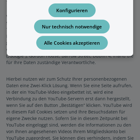
Konfigurieren
Wir setzen auf unserer Website Dienste von YouTube, LLC,
901 Cherry Ave., 94066 San Bruno, CA, USA, einer
Nur technisch notwendige
Tochtergesellschaft der Google Inc., Amphitheatre Parkway,
Mountain View, CA 94043, USA, ein. Bei Nutzern, die ihren
gewöhnlichen Aufenthalt im Europäischen Wirtschaftsraum
Alle Cookies akzeptieren
oder der Schweiz haben, ist Google Ireland Limited
(„Google“), Gordon House, Barrow Street, Dublin 4, Irland die
für Ihre Daten zuständige Verantwortliche.
Hierbei nutzen wir zum Schutz Ihrer personenbezogenen
Daten eine Zwei-Klick Lösung. Wenn Sie eine Seite aufrufen,
in der ein YouTube-Video eingebettet ist, wird eine
Verbindung zu den YouTube-Servern erst dann hergestellt,
wenn Sie auf den Button „Bestätigen“ klicken. YouTube wird
in diesem Fall Cookies setzen und Ihre Besuchsdaten für
eigene Zwecke nutzen. Sofern Sie in diesem Zeitpunkt bei
YouTube eingeloggt sind, werden die Informationen zu den
von Ihnen angesehenen Videos Ihrem Mitgliedskonto bei
YouTube zugeordnet. Sie können dies verhindern, indem Sie