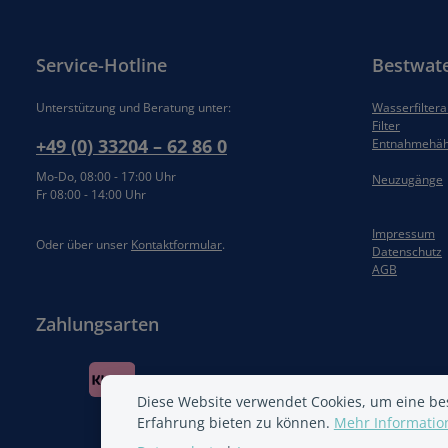
Service-Hotline
Bestwat
Unterstützung und Beratung unter:
Wasserfilter
Filter
+49 (0) 33204 – 62 86 0
Entnahmehä
Mo-Do, 08:00 - 17:00 Uhr
Neuzugänge
Fr 08:00 - 14:00 Uhr
Impressum
Oder über unser
Kontaktformular
.
Datenschutz
AGB
Zahlungsarten
Diese Website verwendet Cookies, um eine be
Erfahrung bieten zu können.
Mehr Information