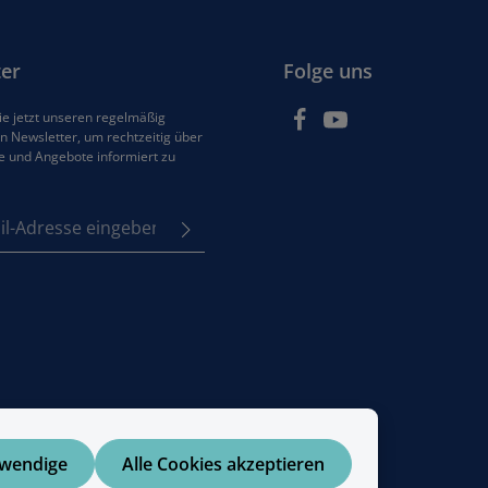
er
Folge uns
e jetzt unseren regelmäßig
 Newsletter, um rechtzeitig über
e und Angebote informiert zu
se*
z
em Stern (*) markierten
e
Pflichtfelder.
tzbestimmungen
zur
enommen und die
AGB
 bin mit ihnen
en.
twendige
Alle Cookies akzeptieren