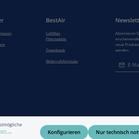
er
BestAir
Newslett
anlagen
Luftfilter
Abonnieren Si
Filterpakete
erscheinenden
hne
neue Produkt
Downloads
werden.
E-Mail-Adres
Widerrufsformular
Datenschut
Die mit ein
Ich habe di
Felder sind 
Datenschu
Kenntnis g
gelesen und
einverstand
stmögliche
en ...
Konfigurieren
Nur technisch no