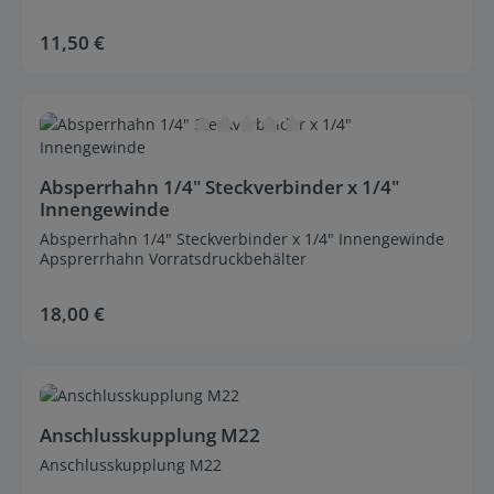
11,50 €
Regulärer Preis:
Durchschnittliche Bewertung von 0 von 5 Sternen
Absperrhahn 1/4" Steckverbinder x 1/4"
Innengewinde
Absperrhahn 1/4" Steckverbinder x 1/4" Innengewinde
Apsprerrhahn Vorratsdruckbehälter
18,00 €
Regulärer Preis:
Durchschnittliche Bewertung von 0 von 5 Sternen
Anschlusskupplung M22
Anschlusskupplung M22