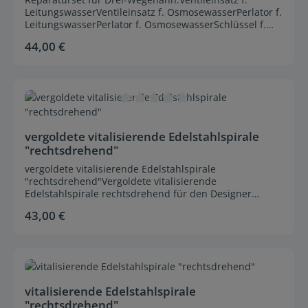
LeitungswasserVentileinsatz f. OsmosewasserPerlator f.
LeitungswasserPerlator f. OsmosewasserSchlüssel f.
Perlator2x Inbusschlüssel2x Dichtungsringe
44,00 €
Regulärer Preis:
Durchschnittliche Bewertung von 0 von 5 Sternen
vergoldete vitalisierende Edelstahlspirale
"rechtsdrehend"
vergoldete vitalisierende Edelstahlspirale
"rechtsdrehend"Vergoldete vitalisierende
Edelstahlspirale rechtsdrehend für den Designer
Entnahmehahn (Modelle ab 09.2015) und 3-Wege-
43,00 €
Regulärer Preis:
Entnahmehahn (Modelle ab 04.2013).
Durchschnittliche Bewertung von 0 von 5 Sternen
vitalisierende Edelstahlspirale
"rechtsdrehend"