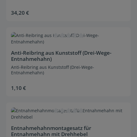
34,20 €
Regulärer Preis:
Durchschnittliche Bewertung von 0 von 5 Sternen
Anti-Reibring aus Kunststoff (Drei-Wege-
Entnahmehahn)
Anti-Reibring aus Kunststoff (Drei-Wege-
Entnahmehahn)
1,10 €
Regulärer Preis:
Durchschnittliche Bewertung von 0 von 5 Sternen
Entnahmehahnmontagesatz für
Entnahmehahn mit Drehhebel