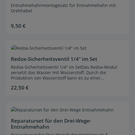
Entnahmehahnmontagesatz für Entnahmehahn mit
Drehhebel
9,50 €
Regulärer Preis:
Durchschnittliche Bewertung von 0 von 5 Sternen
Redox-Sicherheitsventil 1/4" im Set
Redox-Sicherheitsventil 1/4" im SetDas Redox-Modul
versetzt das Wasser mit Wasserstoff. Durch die
Produktion von Wasserstoff kann es zu einer
Druckerhöhung kommen, welcher über den
22,50 €
Regulärer Preis:
Abfluss abgeleitet werden sollte.Daher empfehlen wir
von BestWater, das Redox 1/4“
Sicherheitsventil einzubauen, um Schäden durch zu
hohen Druck entgegenzuwirken.Sie können das
Durchschnittliche Bewertung von 0 von 5 Sternen
Sicherheitsventil wahlweise vor oder nach dem Redox-
Modul installieren.
Reparaturset für den Drei-Wege-
Entnahmehahn
Reparaturset für Drei-Wegehahn:Ventileinsatz f.