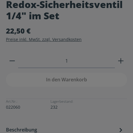
Redox-Sicherheitsventil
Durchschnittliche Bewertung von 0 von 5 Sternen
1/4" im Set
22,50 €
Preise inkl. MwSt. zzgl. Versandkosten
Produkt Anzahl: Gib den gewünschten Wert ein ode
In den Warenkorb
Art.Nr.:
Lagerbestand:
022060
232
Beschreibung