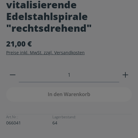
vitalisierende
Durchschnittliche Bewertung von 0 von 5 Sternen
Edelstahlspirale
"rechtsdrehend"
21,00 €
Preise inkl. MwSt. zzgl. Versandkosten
Produkt Anzahl: Gib den gewünschten Wert ein ode
In den Warenkorb
Art.Nr.:
Lagerbestand:
066041
64