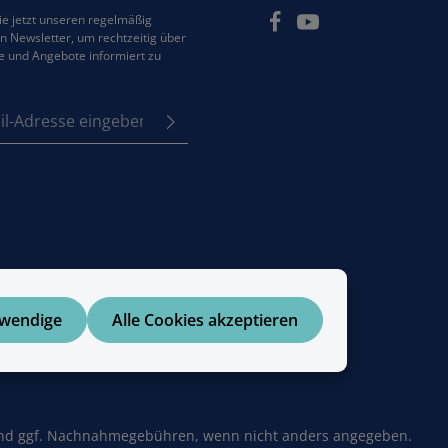
e jetzt unseren regelmäßig
 Newsletter, um rechtzeitig über
e und Angebote informiert zu
se*
z
em Stern (*) markierten
e
Pflichtfelder.
tzbestimmungen
zur
enommen und die
AGB
 bin mit ihnen
en.
twendige
Alle Cookies akzeptieren
d ggf. Nachnahmegebühren, wenn nicht anders angegeben.