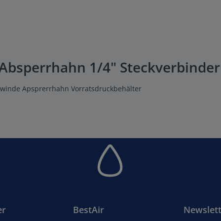
Absperrhahn 1/4" Steckverbinder
ewinde Apsprerrhahn Vorratsdruckbehälter
er
BestAir
Newslett