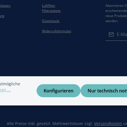
anlagen
Luftfilter
Abonnieren Si
Filterpakete
erscheinenden
hne
neue Produkt
Downloads
werden.
E-Mail-Adres
Widerrufsformular
Datenschut
Die mit ein
Ich habe di
Felder sind 
Datenschu
Kenntnis g
gelesen und
einverstand
stmögliche
en ...
Konfigurieren
Nur technisch no
Alle Preise inkl. gesetzl. Mehrwertsteuer zzgl.
Versandkosten
un