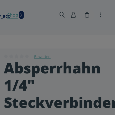
Warenkorb en
Shop
Wissen
Bewerten
Absperrhahn
Durchschnittliche Bewertung von 0 von 5 Sternen
1/4"
Steckverbinde