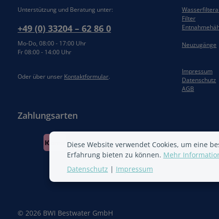
Unterstützung und Beratung unter:
Wasserfilter
Filter
+49 (0) 33204 – 62 86 0
Entnahmehä
Mo-Do, 08:00 - 17:00 Uhr
Neuzugänge
Fr 08:00 - 14:00 Uhr
Impressum
Oder über unser
Kontaktformular
.
Datenschutz
AGB
Zahlungsarten
Diese Website verwendet Cookies, um eine be
Erfahrung bieten zu können.
Mehr Information
Datenschutz
|
Impressum
© 2026 BWI Bestwater GmbH