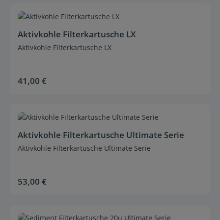
Durchschnittliche Bewertung von 0 von 5 Sternen
Aktivkohle Filterkartusche LX
Aktivkohle Filterkartusche LX
41,00 €
Regulärer Preis:
Durchschnittliche Bewertung von 0 von 5 Sternen
Aktivkohle Filterkartusche Ultimate Serie
Aktivkohle Filterkartusche Ultimate Serie
53,00 €
Regulärer Preis:
Durchschnittliche Bewertung von 0 von 5 Sternen