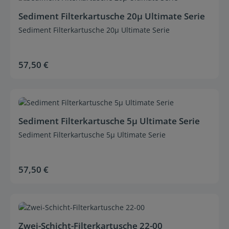
Sediment Filterkartusche 20µ Ultimate Serie
Sediment Filterkartusche 20µ Ultimate Serie
57,50 €
Regulärer Preis:
Durchschnittliche Bewertung von 0 von 5 Sternen
Sediment Filterkartusche 5µ Ultimate Serie
Sediment Filterkartusche 5µ Ultimate Serie
57,50 €
Regulärer Preis:
Durchschnittliche Bewertung von 0 von 5 Sternen
Zwei-Schicht-Filterkartusche 22-00