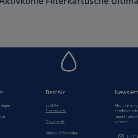
ktivkohle Filterkartusche Ultima
er
BestAir
Newslett
anlagen
Luftfilter
Abonnieren Si
Filterpakete
erscheinenden
hne
neue Produkt
Downloads
werden.
E-Mail-Adres
Widerrufsformular