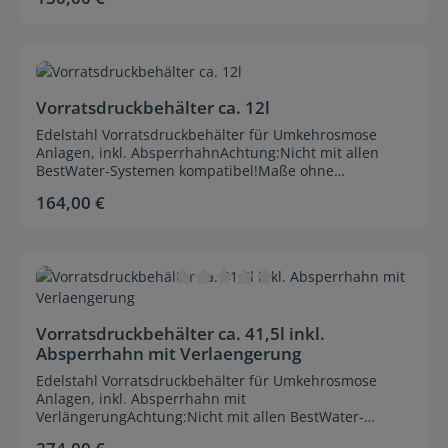
Durchschnittliche Bewertung von 0 von 5 Sternen
Vorratsdruckbehälter ca. 12l
Edelstahl Vorratsdruckbehälter für Umkehrosmose
Anlagen, inkl. AbsperrhahnAchtung:Nicht mit allen
BestWater-Systemen kompatibel!Maße ohne
Absperrhahn
164,00 €
Regulärer Preis:
Durchschnittliche Bewertung von 0 von 5 Sternen
Vorratsdruckbehälter ca. 41,5l inkl.
Absperrhahn mit Verlaengerung
Edelstahl Vorratsdruckbehälter für Umkehrosmose
Anlagen, inkl. Absperrhahn mit
VerlängerungAchtung:Nicht mit allen BestWater-
Systemen kompatibel!Maße ohne Absperrhahn
Regulärer Preis: