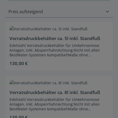
Durchschnittliche Bewertung von 0 von 5 Sternen
Vorratsdruckbehälter ca. 5l inkl. Standfuß
Edelstahl Vorratsdruckbehälter für Umkehrosmose
Anlagen, inkl. AbsperrhahnAchtung:Nicht mit allen
BestWater-Systemen kompatibel!Maße ohne
Absperrhahn
130,00 €
Regulärer Preis:
Durchschnittliche Bewertung von 0 von 5 Sternen
Vorratsdruckbehälter ca. 8l inkl. Standfuß
Edelstahl Vorratsdruckbehälter für Umkehrosmose
Anlagen, inkl. AbsperrhahnAchtung:Nicht mit allen
BestWater-Systemen kompatibel!Maße ohne
Absperrhahn
130,00 €
Regulärer Preis: