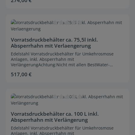
274,00 €
Durchschnittliche Bewertung von 0 von 5 Sternen
Vorratsdruckbehälter ca. 75,5l inkl.
Absperrhahn mit Verlaengerung
Edelstahl Vorratsdruckbehälter für Umkehrosmose
Anlagen, inkl. Absperrhahn mit
VerlängerungAchtung:Nicht mit allen BestWater-
Systemen kompatibel!Maße ohne Absperrhahn
517,00 €
Regulärer Preis:
Durchschnittliche Bewertung von 0 von 5 Sternen
Vorratsdruckbehälter ca. 100 L inkl.
Absperrhahn mit Verlängerung
Edelstahl Vorratsdruckbehälter für Umkehrosmose
Anlagen, inkl. Absperrhahn mit