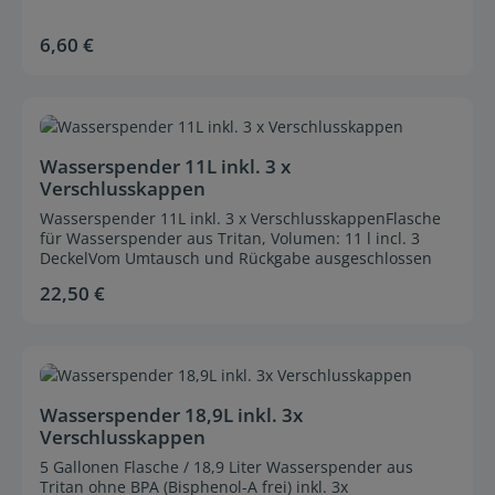
6,60 €
Regulärer Preis:
Durchschnittliche Bewertung von 0 von 5 Sternen
Wasserspender 11L inkl. 3 x
Verschlusskappen
Wasserspender 11L inkl. 3 x VerschlusskappenFlasche
für Wasserspender aus Tritan, Volumen: 11 l incl. 3
DeckelVom Umtausch und Rückgabe ausgeschlossen
22,50 €
Regulärer Preis:
Durchschnittliche Bewertung von 0 von 5 Sternen
Wasserspender 18,9L inkl. 3x
Verschlusskappen
5 Gallonen Flasche / 18,9 Liter Wasserspender aus
Tritan ohne BPA (Bisphenol-A frei) inkl. 3x