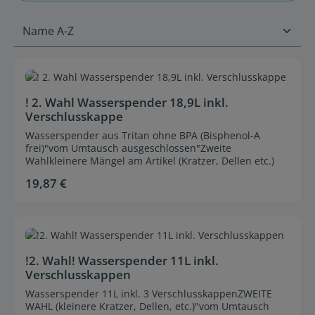
Durchschnittliche Bewertung von 0 von 5 Sternen
! 2. Wahl Wasserspender 18,9L inkl.
Verschlusskappe
Wasserspender aus Tritan ohne BPA (Bisphenol-A
frei)"vom Umtausch ausgeschlossen"Zweite
Wahlkleinere Mängel am Artikel (Kratzer, Dellen etc.)
19,87 €
Regulärer Preis:
Durchschnittliche Bewertung von 0 von 5 Sternen
!2. Wahl! Wasserspender 11L inkl.
Verschlusskappen
Wasserspender 11L inkl. 3 VerschlusskappenZWEITE
WAHL (kleinere Kratzer, Dellen, etc.)"vom Umtausch