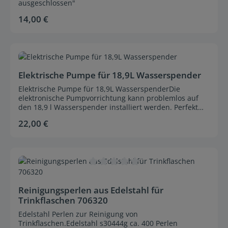
ausgeschlossen"
14,00 €
Regulärer Preis:
Durchschnittliche Bewertung von 0 von 5 Sternen
Elektrische Pumpe für 18,9L Wasserspender
Elektrische Pumpe für 18,9L WasserspenderDie
elektronische Pumpvorrichtung kann problemlos auf
den 18,9 l Wasserspender installiert werden. Perfekt
für das Büro, Pausenraum oder zu Hause geeignet,
22,00 €
Regulärer Preis:
arbeitet die Pumpe in einem sehr leisen Betrieb.
Innerhalb weniger Augenblicke ist sie angeschlossen
und pumpt auf Knopfdruck das BestWater-Trinkwasser
aus dem Behälter. Die Pumpe bietet Ihnen
Bequemlichkeit und spart Zeit.Lieferumfang:-
Elektronische Pumpvorrichtung- Netzteil 110 V - 230 V -
Durchschnittliche Bewertung von 0 von 5 Sternen
Ausgang: 5V 1 A- USB - Anschlusskabel- USB -
Reinigungsperlen aus Edelstahl für
BordsteckdosenadapterLänge des Kabels: ca. 1m
Trinkflaschen 706320
Edelstahl Perlen zur Reinigung von
Trinkflaschen.Edelstahl s30444g ca. 400 Perlen