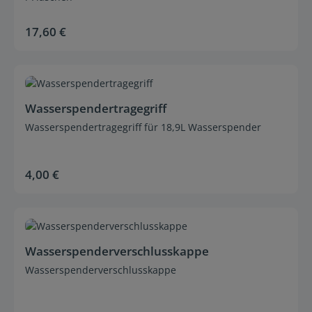
17,60 €
Regulärer Preis:
Durchschnittliche Bewertung von 0 von 5 Sternen
Wasserspendertragegriff
Wasserspendertragegriff für 18,9L Wasserspender
4,00 €
Regulärer Preis:
Durchschnittliche Bewertung von 0 von 5 Sternen
Wasserspenderverschlusskappe
Wasserspenderverschlusskappe