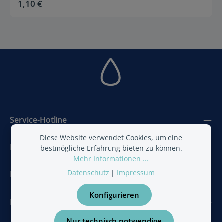
1,10 €
Regulärer Preis:
Service-Hotline
Diese Website verwendet Cookies, um eine
Bestwater
bestmögliche Erfahrung bieten zu können.
Mehr Informationen ...
Datenschutz
|
Impressum
BestAir
Konfigurieren
Newsletter
Nur technisch notwendige