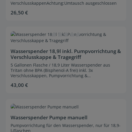
VerschlusskappenAchtung:Umtausch ausgeschlossen
26,50 €
Regulärer Preis:
Durchschnittliche Bewertung von 0 von 5 Sternen
Wasserspender 18,9l inkl. Pumpvorrichtung &
Verschlusskappe & Tragegriff
5 Gallonen Flasche / 18,9 Liter Wasserspender aus
Tritan ohne BPA (Bisphenol-A frei) inkl. 3x
Verschlusskappen, Pumpvorrichtung &
TragegriffAchtung:Umtausch ausgeschlossen
43,00 €
Regulärer Preis:
Durchschnittliche Bewertung von 0 von 5 Sternen
Wasserspender Pumpe manuell
Pumpvorrichtung für den Wasserspender, nur für 18,9-
l-Flaschen