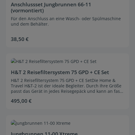
Anschlussset Jungbrunnen 66-11
(vormontiert)
Für den Anschluss an eine Wasch- oder Spülmaschine
und dem Behälter.
38,50 €
Regulärer Preis:
Durchschnittliche Bewertung von 0 von 5 Sternen
H&T 2 Reisefiltersystem 75 GPD + CE Set
H&T 2 Reisefiltersystem 75 GPD + CE SetDie Home &
Travel H&T-2 ist der ideale Begleiter. Durch Ihre Größe
passt das Gerät in jedes Reisegepäck und kann an fast
alle Wasseranschlüsse montiert werden. Das Gerät
495,00 €
Regulärer Preis:
arbeitet ohne eine Boosterpumpe und kann auch bei
einem niedrigen Leitungsdruck die gewohnte
BestWater Wasserqualität liefern.Vorführ- und
Reiseanlage H&T-2 mit CE (AquaLith-Crystal Energy)Die
Durchschnittliche Bewertung von 0 von 5 Sternen
CE-Version ist mit einem zusätzlichen Aqualith-Crystal-
Energy-Nachfilter ausgestattet, welcher das gereinigte
Jungbrunnen 11-00 Xtreme
Wasser durchmischt und diesem einen quellfrischen