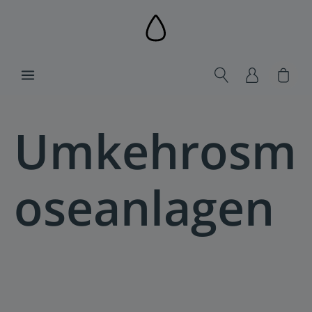
alt springen
Ware
Umkehrosm
oseanlagen