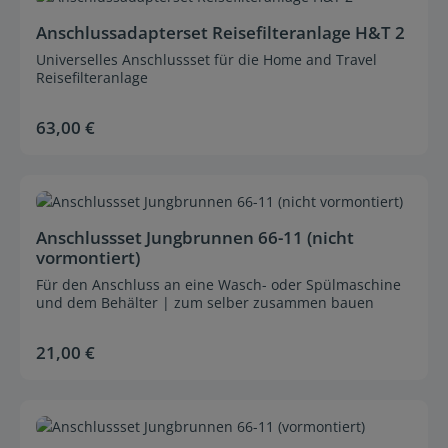
Anschlussadapterset Reisefilteranlage H&T 2
Universelles Anschlussset für die Home and Travel
Reisefilteranlage
63,00 €
Regulärer Preis:
Durchschnittliche Bewertung von 0 von 5 Sternen
Anschlussset Jungbrunnen 66-11 (nicht
vormontiert)
Für den Anschluss an eine Wasch- oder Spülmaschine
und dem Behälter | zum selber zusammen bauen
21,00 €
Regulärer Preis:
Durchschnittliche Bewertung von 0 von 5 Sternen