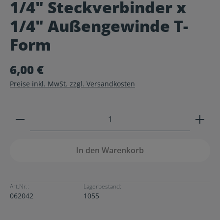
1/4" Steckverbinder x
Durchschnittliche Bewertung von 0 von 5 Sternen
1/4" Außengewinde T-
Form
6,00 €
Preise inkl. MwSt. zzgl. Versandkosten
Produkt Anzahl: Gib den gewünschten Wert ein ode
In den Warenkorb
Art.Nr.:
Lagerbestand:
062042
1055