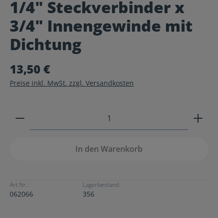
1/4" Steckverbinder x
Durchschnittliche Bewertung von 0 von 5 Sternen
3/4" Innengewinde mit
Dichtung
13,50 €
Preise inkl. MwSt. zzgl. Versandkosten
Produkt Anzahl: Gib den gewünschten Wert ein ode
In den Warenkorb
Art.Nr.:
Lagerbestand:
062066
356