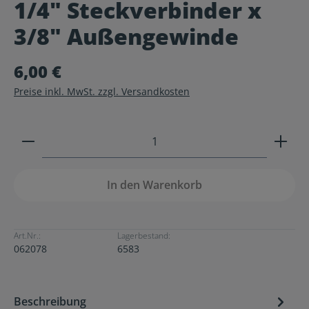
1/4" Steckverbinder x
Durchschnittliche Bewertung von 0 von 5 Sternen
3/8" Außengewinde
6,00 €
Preise inkl. MwSt. zzgl. Versandkosten
Produkt Anzahl: Gib den gewünschten Wert ein ode
In den Warenkorb
Art.Nr.:
Lagerbestand:
062078
6583
Beschreibung