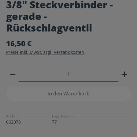
3/8" Steckverbinder -
Durchschnittliche Bewertung von 0 von 5 Sternen
gerade -
Rückschlagventil
16,50 €
Preise inkl. MwSt. zzgl. Versandkosten
Produkt Anzahl: Gib den gewünschten Wert ein ode
In den Warenkorb
Art.Nr.:
Lagerbestand:
062073
77