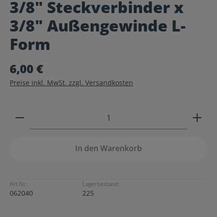
3/8" Steckverbinder x
Durchschnittliche Bewertung von 0 von 5 Sternen
3/8" Außengewinde L-
Form
6,00 €
Preise inkl. MwSt. zzgl. Versandkosten
Produkt Anzahl: Gib den gewünschten Wert ein ode
In den Warenkorb
Art.Nr.:
Lagerbestand:
062040
225