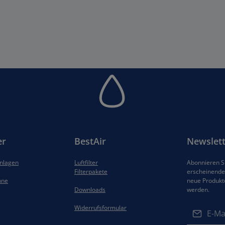
er
BestAir
Newslett
anlagen
Luftfilter
Abonnieren Si
Filterpakete
erscheinenden
hne
neue Produkt
Downloads
werden.
E-Mail-Adres
Widerrufsformular