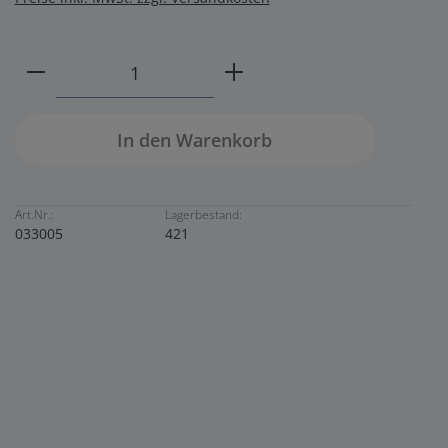
Produkt Anzahl: Gib den gewünschten W
In den Warenkorb
Art.Nr.:
Lagerbestand:
033005
421