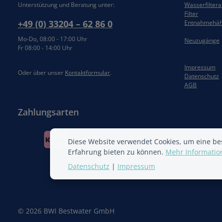
Unterstützung und Beratung unter:
Wasserfilter
Filter
+49 (0) 33204 – 62 86 0
Entnahmehä
Mo-Do, 08:00 - 17:00 Uhr
Neuzugänge
Fr 08:00 - 14:00 Uhr
Impressum
Oder über unser
Kontaktformular
.
Datenschutz
AGB
Zahlungsarten
Diese Website verwendet Cookies, um eine be
Erfahrung bieten zu können.
Mehr Information
Datenschutz
|
Impressum
© 2026 BWI Bestwater GmbH