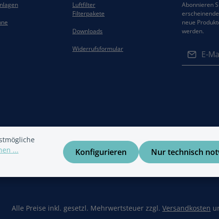
anlagen
Luftfilter
Abonnieren Si
Filterpakete
erscheinenden
hne
neue Produkt
Downloads
werden.
E-Mail-Adres
Widerrufsformular
Datenschut
Die mit ein
Ich habe di
Felder sind 
Datenschu
Kenntnis g
gelesen und
einverstand
stmögliche
en ...
Konfigurieren
Nur technisch no
Alle Preise inkl. gesetzl. Mehrwertsteuer zzgl.
Versandkosten
un