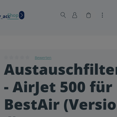
Warenkorb en
Shop
Wissen
Bewerten
Austauschfilte
Durchschnittliche Bewertung von 0 von 5 Sternen
- AirJet 500 für
BestAir (Versio