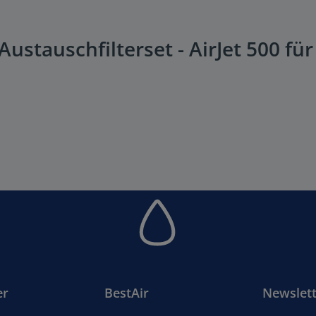
stauschfilterset - AirJet 500 für 
er
BestAir
Newslett