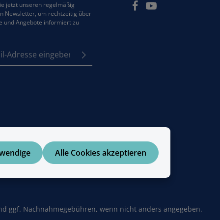
e jetzt unseren regelmäßig
 Newsletter, um rechtzeitig über
e und Angebote informiert zu
se*
z
em Stern (*) markierten
e
Pflichtfelder.
tzbestimmungen
zur
enommen und die
AGB
 bin mit ihnen
en.
twendige
Alle Cookies akzeptieren
d ggf. Nachnahmegebühren, wenn nicht anders angegeben.