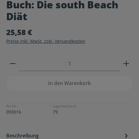
Buch: Die south Beach
Durchschnittliche Bewertung von 0 von 5 Sternen
Diät
25,58 €
Preise inkl. MwSt. zzgl. Versandkosten
Produkt Anzahl: Gib den gewünschten Wert ein ode
In den Warenkorb
Art.Nr.:
Lagerbestand:
093016
79
Beschreibung