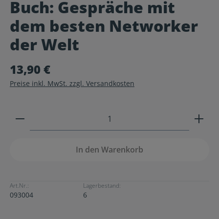
Buch: Gespräche mit
Durchschnittliche Bewertung von 0 von 5 Sternen
dem besten Networker
der Welt
13,90 €
Preise inkl. MwSt. zzgl. Versandkosten
Produkt Anzahl: Gib den gewünschten Wert ein ode
In den Warenkorb
Art.Nr.:
Lagerbestand:
093004
6