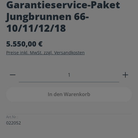
Garantieservice-Paket
Durchschnittliche Bewertung von 0 von 5 Sternen
Jungbrunnen 66-
10/11/12/18
5.550,00 €
Preise inkl. MwSt. zzgl. Versandkosten
Produkt Anzahl: Gib den gewünschten Wert ein ode
In den Warenkorb
Art.Nr.:
022052