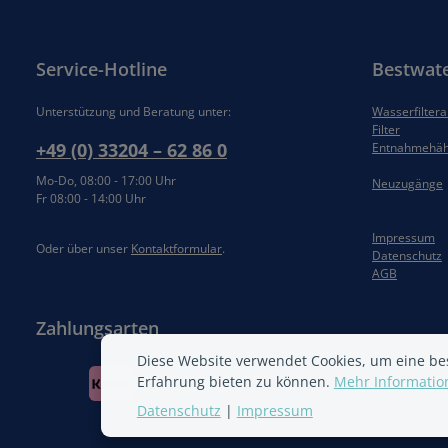
Service-Hotline
Bestwat
Unterstützung und Beratung unter:
Wasserfilter
Filter
+49 (0) 33204 – 62 86 0
Entnahmehä
Mo-Do, 08:00 - 17:00 Uhr
Neuzugänge
Fr 08:00 - 14:00 Uhr
Impressum
Oder über unser
Kontaktformular
.
Datenschutz
AGB
Zahlungsarten
Diese Website verwendet Cookies, um eine be
Erfahrung bieten zu können.
Mehr Information
Datenschutz
|
Impressum