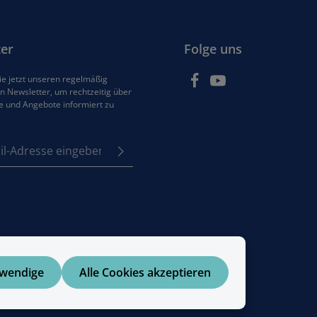
er
Folge uns
e jetzt unseren regelmäßig
 Newsletter, um rechtzeitig über
e und Angebote informiert zu
se*
z
em Stern (*) markierten
e
Pflichtfelder.
tzbestimmungen
zur
enommen und die
AGB
 bin mit ihnen
en.
twendige
Alle Cookies akzeptieren