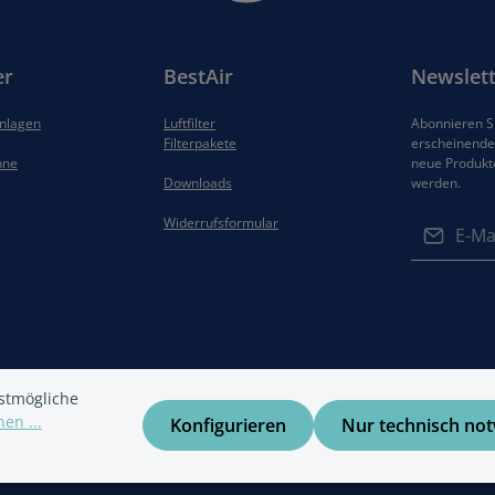
er
BestAir
Newslett
anlagen
Luftfilter
Abonnieren Si
Filterpakete
erscheinenden
hne
neue Produkt
Downloads
werden.
E-Mail-Adres
Widerrufsformular
Datenschut
Die mit ein
Ich habe di
Felder sind 
Datenschu
Kenntnis g
gelesen und
stmögliche
einverstand
en ...
Konfigurieren
Nur technisch no