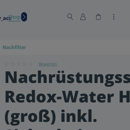
Warenkorb en
Shop
Wissen
Nachfilter
Bewerten
Nachrüstungss
Durchschnittliche Bewertung von 0 von 5 Sternen
Redox-Water 
(groß) inkl.