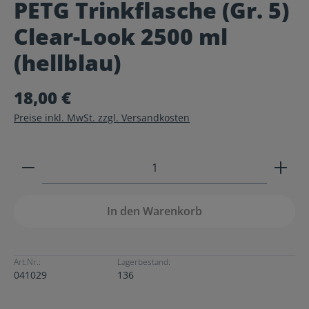
PETG Trinkflasche (Gr. 5)
Durchschnittliche Bewertung von 0 von 5 Sternen
Clear-Look 2500 ml
(hellblau)
18,00 €
Preise inkl. MwSt. zzgl. Versandkosten
Produkt Anzahl: Gib den gewünschten Wert ein ode
In den Warenkorb
Art.Nr.:
Lagerbestand:
041029
136