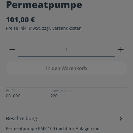
Permeatpumpe
Durchschnittliche Bewertung von 0 von 5 Sternen
101,00 €
Preise inkl. MwSt. zzgl. Versandkosten
Produkt Anzahl: Gib den gewünschten Wert ein ode
In den Warenkorb
Art.Nr.:
Lagerbestand:
061006
220
Beschreibung
Permeatpumpe PMP 100 (nicht für Anlagen mit