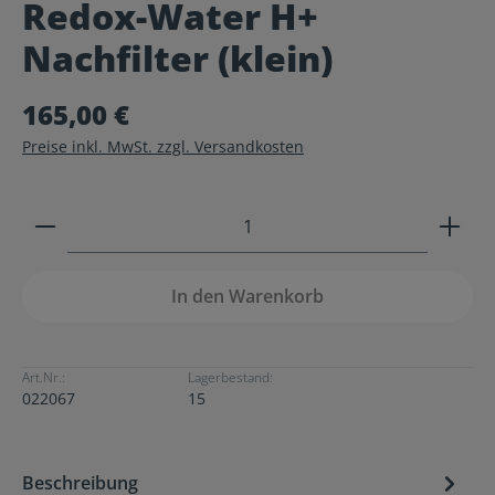
Redox-Water H+
Durchschnittliche Bewertung von 0 von 5 Sternen
Nachfilter (klein)
165,00 €
Preise inkl. MwSt. zzgl. Versandkosten
Produkt Anzahl: Gib den gewünschten Wert ein ode
In den Warenkorb
Art.Nr.:
Lagerbestand:
022067
15
Beschreibung