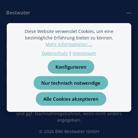
Bestwater
BestAir
Diese Website verwendet Cookies, um eine
bestmögliche Erfahrung bieten zu können.
Mehr Informationen ...
Newsletter
Datenschutz
|
Impressum
Folge uns
Konfigurieren
Zahlungsarten
Nur technisch notwendige
Alle Cookies akzeptieren
Alle Preise inkl. gesetzl. Mehrwertsteuer zzgl.
Versandkosten
und ggf. Nachnahmegebühren, wenn nicht anders
angegeben.
© 2026 BWI Bestwater GmbH