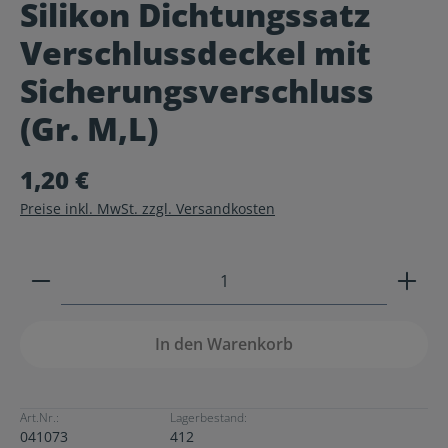
Silikon Dichtungssatz
Durchschnittliche Bewertung von 0 von 5 Sternen
Verschlussdeckel mit
Sicherungsverschluss
(Gr. M,L)
1,20 €
Preise inkl. MwSt. zzgl. Versandkosten
Produkt Anzahl: Gib den gewünschten Wert ein ode
In den Warenkorb
Art.Nr.:
Lagerbestand:
041073
412