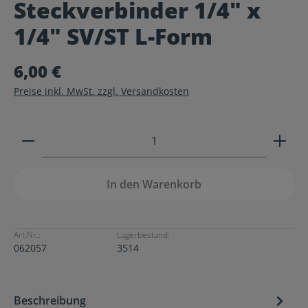
Steckverbinder 1/4" x
Durchschnittliche Bewertung von 0 von 5 Sternen
1/4" SV/ST L-Form
6,00 €
Preise inkl. MwSt. zzgl. Versandkosten
Produkt Anzahl: Gib den gewünschten Wert ein ode
In den Warenkorb
Art.Nr.:
Lagerbestand:
062057
3514
Beschreibung