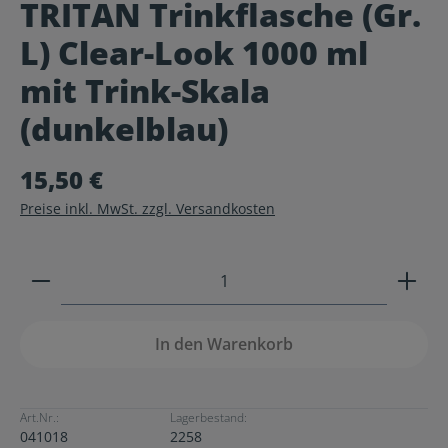
TRITAN Trinkflasche (Gr.
Durchschnittliche Bewertung von 0 von 5 Sternen
L) Clear-Look 1000 ml
mit Trink-Skala
(dunkelblau)
15,50 €
Preise inkl. MwSt. zzgl. Versandkosten
Produkt Anzahl: Gib den gewünschten Wert ein ode
In den Warenkorb
Art.Nr.:
Lagerbestand:
041018
2258