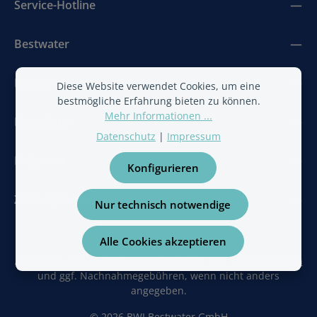
Service-Hotline
Bestwater
BestAir
Diese Website verwendet Cookies, um eine
bestmögliche Erfahrung bieten zu können.
Mehr Informationen ...
Newsletter
Datenschutz
|
Impressum
Folge uns
Konfigurieren
Zahlungsarten
Nur technisch notwendige
Alle Cookies akzeptieren
Alle Preise inkl. gesetzl. Mehrwertsteuer zzgl.
Versandkosten
und ggf. Nachnahmegebühren, wenn nicht anders
angegeben.
© 2026 BWI Bestwater GmbH