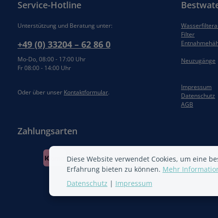
Service-Hotline
Bestwat
Unterstützung und Beratung unter:
Wasserfilter
Filter
+49 (0) 33204 – 62 86 0
Entnahmehä
Mo-Do, 08:00 - 17:00 Uhr
Neuzugänge
Fr 08:00 - 14:00 Uhr
Impressum
Oder über unser
Kontaktformular
.
Datenschutz
AGB
Zahlungsarten
Diese Website verwendet Cookies, um eine be
Erfahrung bieten zu können.
Mehr Information
Datenschutz
|
Impressum