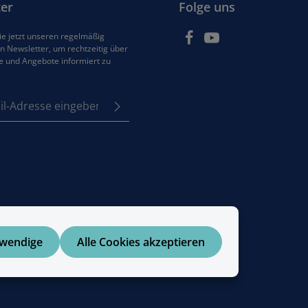
er
Folge uns
e jetzt unseren regelmäßig
 Newsletter, um rechtzeitig über
e und Angebote informiert zu
se*
z
em Stern (*) markierten
e
Pflichtfelder.
tzbestimmungen
zur
enommen und die
AGB
 bin mit ihnen
en.
twendige
Alle Cookies akzeptieren