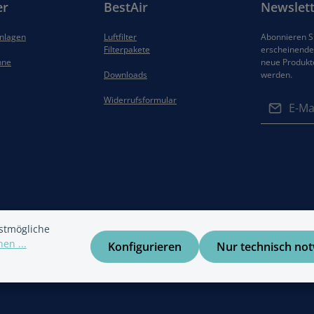
er
BestAir
Newslett
anlagen
Luftfilter
Abonnieren Si
Filterpakete
erscheinenden
hne
neue Produkt
Downloads
werden.
E-Mail-Adres
Widerrufsformular
Datenschut
Die mit ein
Ich habe di
Felder sind 
Datenschu
Kenntnis g
gelesen und
einverstand
stmögliche
en ...
Konfigurieren
Nur technisch no