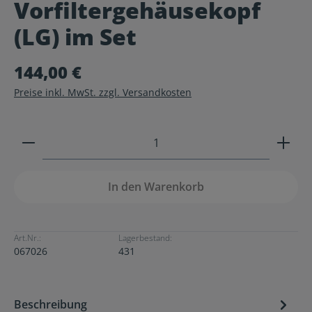
Vorfiltergehäusekopf
Durchschnittliche Bewertung von 0 von 5 Sternen
(LG) im Set
144,00 €
Preise inkl. MwSt. zzgl. Versandkosten
Produkt Anzahl: Gib den gewünschten Wert ein ode
In den Warenkorb
Art.Nr.:
Lagerbestand:
067026
431
Beschreibung