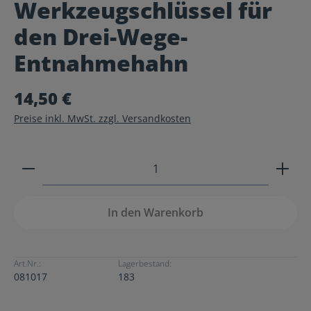
Werkzeugschlüssel für
Durchschnittliche Bewertung von 0 von 5 Sternen
den Drei-Wege-
Entnahmehahn
14,50 €
Preise inkl. MwSt. zzgl. Versandkosten
Produkt Anzahl: Gib den gewünschten Wert ein ode
In den Warenkorb
Art.Nr.:
Lagerbestand:
081017
183