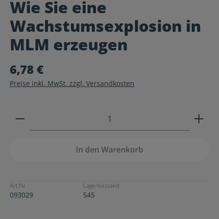
Wie Sie eine
Durchschnittliche Bewertung von 0 von 5 Sternen
Wachstumsexplosion in
MLM erzeugen
6,78 €
Preise inkl. MwSt. zzgl. Versandkosten
Produkt Anzahl: Gib den gewünschten Wert ein ode
In den Warenkorb
Art.Nr.:
Lagerbestand:
093029
545