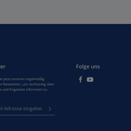
er
Folge uns
e jetzt unseren regelmäßig
 Newsletter, um rechtzeitig über
e und Angebote informiert zu
se*
z
em Stern (*) markierten
e