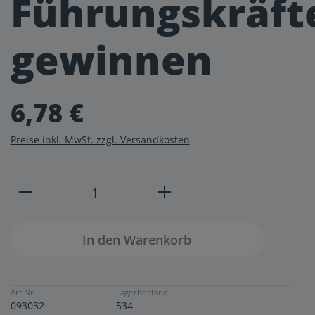
Führungskräft
gewinnen
6,78 €
Preise inkl. MwSt. zzgl. Versandkosten
Produkt Anzahl: Gib den gewünschten W
In den Warenkorb
Art.Nr.:
Lagerbestand:
093032
534