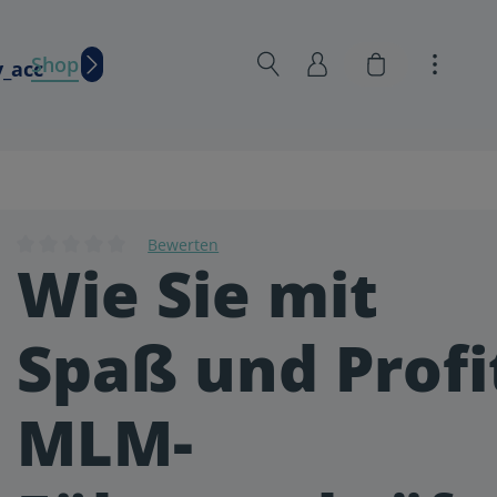
Warenkorb en
Shop
Wissen
Bewerten
Wie Sie mit
Durchschnittliche Bewertung von 0 von 5 Sternen
Spaß und Profi
MLM-