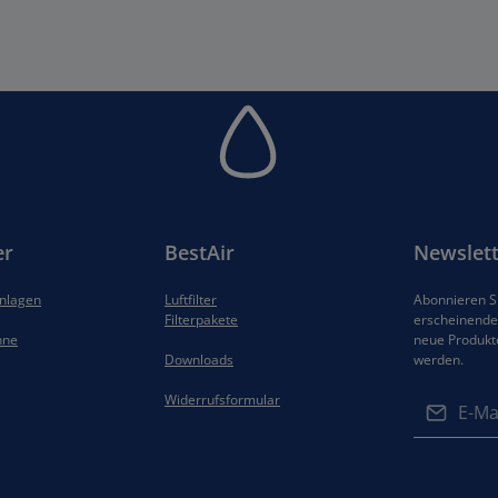
er
BestAir
Newslett
anlagen
Luftfilter
Abonnieren Si
Filterpakete
erscheinenden
hne
neue Produkt
Downloads
werden.
E-Mail-Adres
Widerrufsformular
Datenschut
Die mit ein
Ich habe di