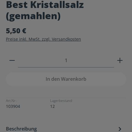
Best Kristallsalz
Durchschnittliche Bewertung von 0 von 5 Sternen
(gemahlen)
5,50 €
Preise inkl. MwSt. zzgl. Versandkosten
Produkt Anzahl: Gib den gewünschten Wert ein ode
In den Warenkorb
Art.Nr.:
Lagerbestand:
103904
12
Beschreibung