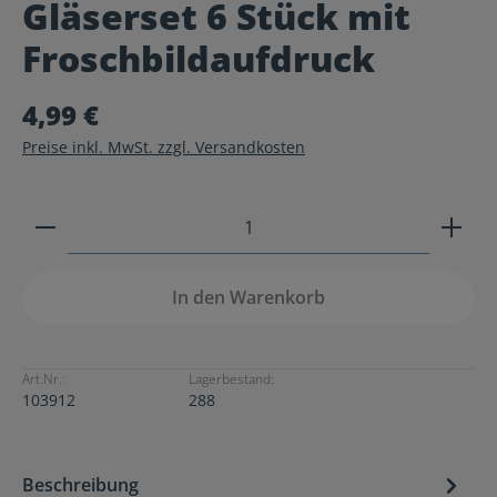
Gläserset 6 Stück mit
Durchschnittliche Bewertung von 0 von 5 Sternen
Froschbildaufdruck
4,99 €
Preise inkl. MwSt. zzgl. Versandkosten
Produkt Anzahl: Gib den gewünschten Wert ein ode
In den Warenkorb
Art.Nr.:
Lagerbestand:
103912
288
Beschreibung