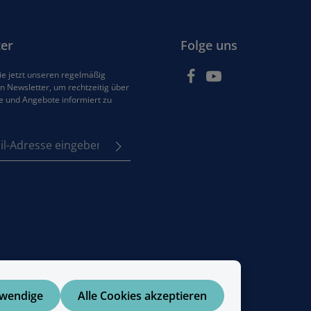
er
Folge uns
e jetzt unseren regelmäßig
 Newsletter, um rechtzeitig über
e und Angebote informiert zu
se*
z
em Stern (*) markierten
e
Pflichtfelder.
tzbestimmungen
zur
enommen und die
AGB
 bin mit ihnen
en.
twendige
Alle Cookies akzeptieren