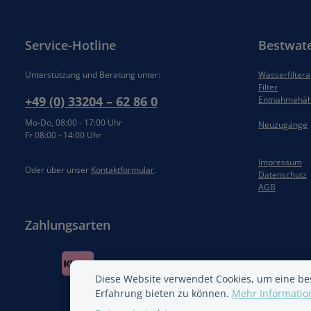
Service-Hotline
Bestwat
Unterstützung und Beratung unter:
Wasserfilter
Filter
+49 (0) 33204 – 62 86 0
Entnahmehä
Mo-Do, 08:00 - 17:00 Uhr
Neuzugänge
Fr 08:00 - 14:00 Uhr
Impressum
Oder über unser
Kontaktformular
.
Datenschutz
AGB
Zahlungsarten
Diese Website verwendet Cookies, um eine be
Erfahrung bieten zu können.
Mehr Information