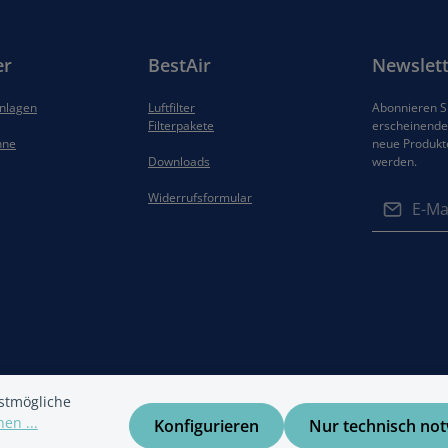
er
BestAir
Newslett
anlagen
Luftfilter
Abonnieren Si
Filterpakete
erscheinenden
hne
neue Produkt
Downloads
werden.
E-Mail-Adres
Widerrufsformular
Datenschut
Die mit ein
Ich habe di
Felder sind 
Datenschu
Kenntnis g
gelesen und
einverstand
stmögliche
en ...
Konfigurieren
Nur technisch no