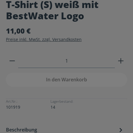
T-Shirt (S) weiß mit
Durchschnittliche Bewertung von 0 von 5 Sternen
BestWater Logo
11,00 €
Preise inkl. MwSt. zzgl. Versandkosten
Produkt Anzahl: Gib den gewünschten Wert ein ode
In den Warenkorb
Art.Nr.:
Lagerbestand:
101919
14
Beschreibung