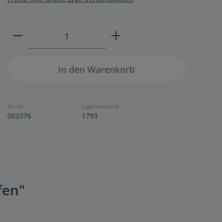
Produkt Anzahl: Gib den gewünschten W
In den Warenkorb
Art.Nr.:
Lagerbestand:
062076
1793
fen"