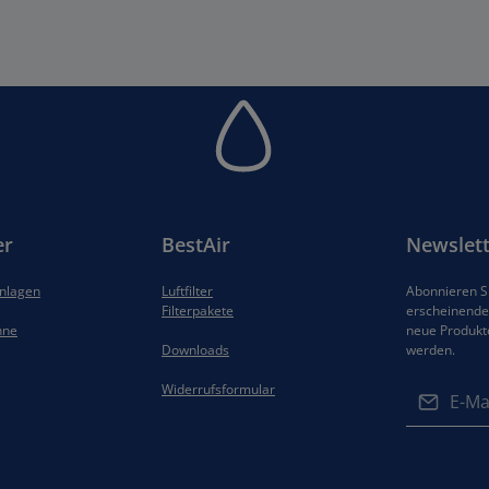
er
BestAir
Newslett
anlagen
Luftfilter
Abonnieren Si
Filterpakete
erscheinenden
hne
neue Produkt
Downloads
werden.
E-Mail-Adres
Widerrufsformular
Datenschut
Die mit ein
Ich habe di
Felder sind 