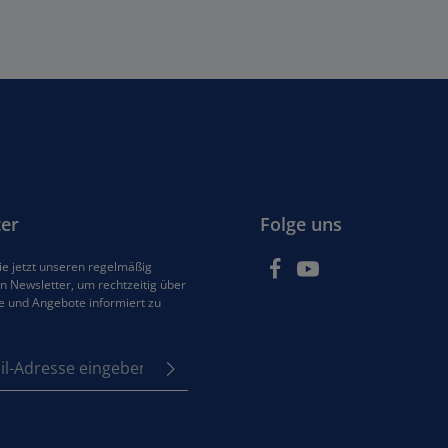
er
Folge uns
e jetzt unseren regelmäßig
 Newsletter, um rechtzeitig über
e und Angebote informiert zu
se*
z
em Stern (*) markierten
e
Pflichtfelder.